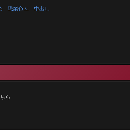
め
職業色々
中出し
こちら